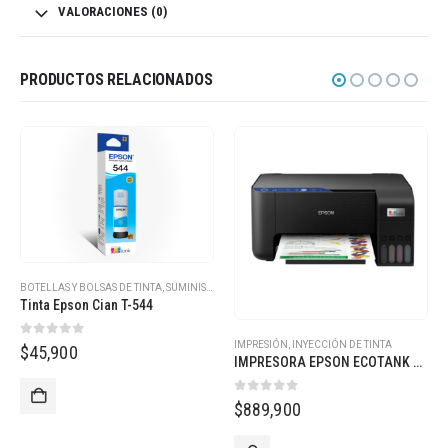
VALORACIONES (0)
PRODUCTOS RELACIONADOS
NUEVO
IMPRESIÓN
,
INYECCIÓN DE TINTA
CABEZAL
,
SUMINISTROS
IMPRESORA EPSON ECOTANK L3251 MULTIFUNCIONAL
CAJA DE MANTENIMIENTO EPSON F170 C1S3210125
0
out of 5
0
out of 5
$
889,900
$
155,000