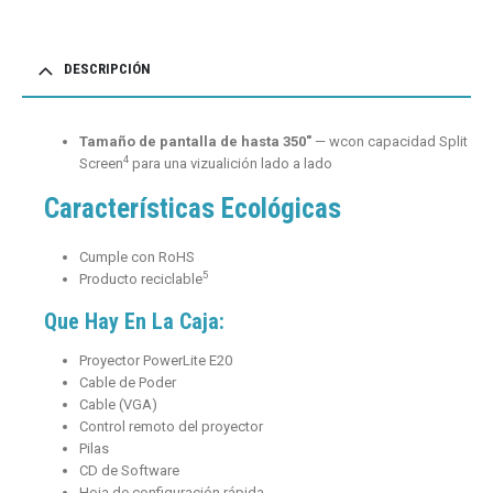
DESCRIPCIÓN
Tamaño de pantalla de hasta 350″
— wcon capacidad Split
4
Screen
para una vizualición lado a lado
Características Ecológicas
Cumple con RoHS
5
Producto reciclable
Que Hay En La Caja:
Proyector PowerLite E20
Cable de Poder
Cable (VGA)
Control remoto del proyector
Pilas
CD de Software
Hoja de configuración rápida