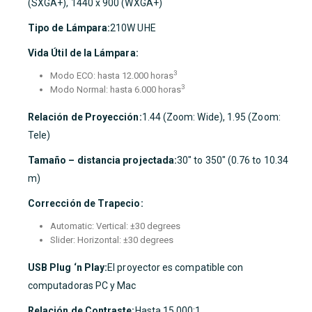
(SXGA+), 1440 x 900 (WXGA+)
Tipo de Lámpara:
210W UHE
Vida Útil de la Lámpara:
3
Modo ECO: hasta 12.000 horas
3
Modo Normal: hasta 6.000 horas
Relación de Proyección:
1.44 (Zoom: Wide), 1.95 (Zoom:
Tele)
Tamaño – distancia projectada:
30″ to 350″ (0.76 to 10.34
m)
Corrección de Trapecio:
Automatic: Vertical: ±30 degrees
Slider: Horizontal: ±30 degrees
USB Plug ‘n Play:
El proyector es compatible con
computadoras PC y Mac
Relación de Contraste:
Hasta 15.000:1