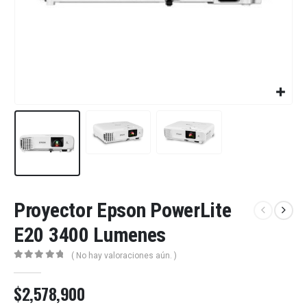
Proyector Epson PowerLite
E20 3400 Lumenes
( No hay valoraciones aún. )
0
out of 5
$
2,578,900