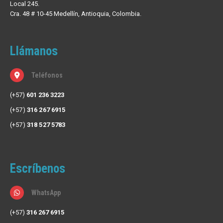
Local 245.
Cra. 48 # 10-45 Medellín, Antioquia, Colombia.
Llámanos
Teléfonos
(+57)
601 236 3223
(+57)
316 267 6915
(+57)
318 527 5783
Escríbenos
WhatsApp
(+57)
316 267 6915