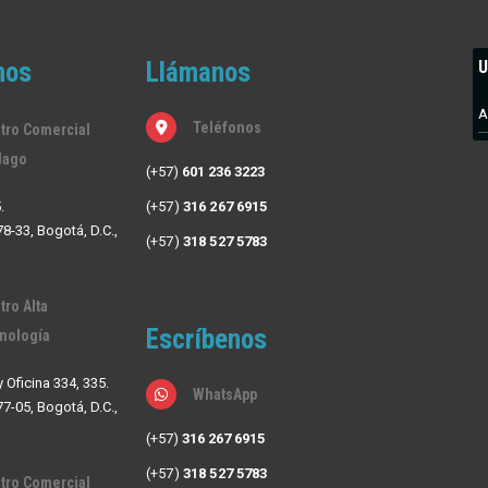
nos
Llámanos
U
A
Teléfonos
tro Comercial
lago
(+57)
601 236 3223
.
(+57)
316 267 6915
78-33, Bogotá, D.C.,
(+57)
318 527 5783
tro Alta
Escríbenos
nología
y Oficina 334, 335.
WhatsApp
77-05, Bogotá, D.C.,
(+57)
316 267 6915
(+57)
318 527 5783
tro Comercial