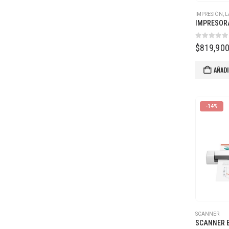
IMPRESIÓN
,
L
0
out of
$
819,90
AÑADI
-14%
SCANNER