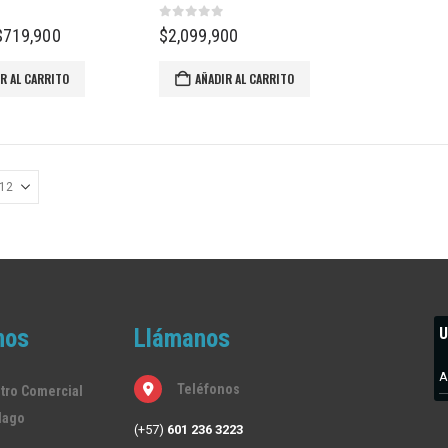
 5
0
out of 5
l
El
$
719,900
$
2,099,900
precio
precio
riginal
actual
R AL CARRITO
AÑADIR AL CARRITO
ra:
es:
$839,900.
$719,900.
nos
Llámanos
U
A
Teléfonos
tro Comercial
lago
(+57)
601 236 3223