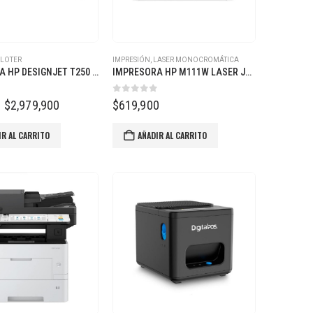
PLOTER
IMPRESIÓN
,
LASER MONOCROMÁTICA
IMPRESORA HP DESIGNJET T250 DE 24 PULGADAS
IMPRESORA HP M111W LASER JET – MONOCROMÁTICA
 5
0
out of 5
El
El
$
2,979,900
$
619,900
precio
precio
original
actual
IR AL CARRITO
AÑADIR AL CARRITO
era:
es:
$3,089,900.
$2,979,900.