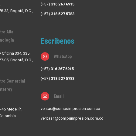
.
(+57)
316 267 6915
78-33, Bogotá, D.C.,
(+57)
318 527 5783
tro Alta
Escríbenos
nología
y Oficina 334, 335.
WhatsApp
77-05, Bogotá, D.C.,
(+57)
316 267 6915
(+57)
318 527 5783
tro Comercial
terrey
Email
ventas@compuimpresion.com.co
0-45 Medellín,
 Colombia.
ventas1@compuimpresion.com.co