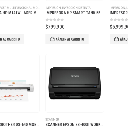
ASER MULTIFUNCIONAL MONOCROMÁTICA
IMPRESIÓN
,
INYECCIÓN DE TINTA
IMPRESIÓN
,
L
IMPRESORA HP M141W LASER MULTIFUNCIONAL MONOCROMÁTICA
IMPRESORA HP SMART TANK 585 MULTIFUNCIONAL
 5
0
out of 5
0
out of
0
$
799,900
$
5,999,9
R AL CARRITO
AÑADIR AL CARRITO
AÑAD
SCANNER
SCANNER BROTHER DS-640 MOBILE
SCANNER EPSON ES-400II WORKFORCE DOCUMENTAL