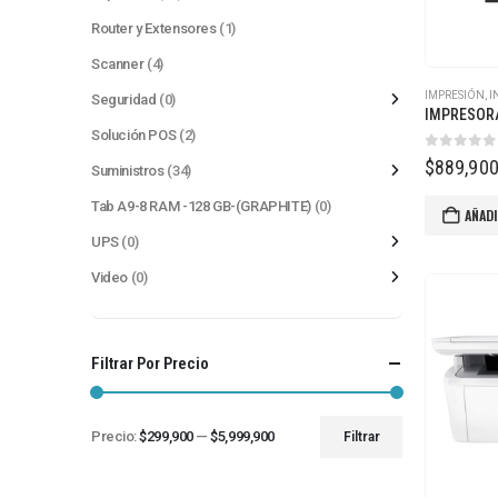
Router y Extensores
(1)
Scanner
(4)
IMPRESIÓN
,
I
Seguridad
(0)
Solución POS
(2)
0
out of
$
889,90
Suministros
(34)
Tab A9-8 RAM -128 GB-(GRAPHITE)
(0)
AÑADI
UPS
(0)
Video
(0)
Filtrar Por Precio
Precio:
$299,900
—
$5,999,900
Filtrar
Precio
Precio
mínimo
máximo