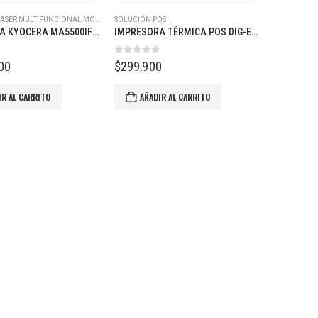
ASER MULTIFUNCIONAL MONOCROMÁTICA
SOLUCIÓN POS
IMPRESORA KYOCERA MA5500IFX ECOSYS LÁSER MULTIFUNCIONAL MONOCROMÁTICA
IMPRESORA TÉRMICA POS DIG-E200I
 5
0
out of 5
00
$
299,900
IR AL CARRITO
AÑADIR AL CARRITO