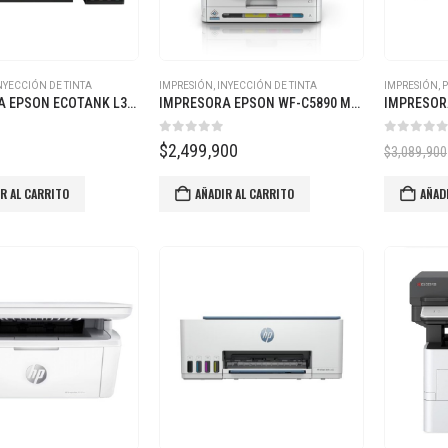
NYECCIÓN DE TINTA
IMPRESIÓN
,
INYECCIÓN DE TINTA
IMPRESIÓN
,
IMPRESORA EPSON ECOTANK L3251 MULTIFUNCIONAL
IMPRESORA EPSON WF-C5890 MULTIFUNCIONAL WORKFORCE PRO WIFI RED DÚPLEX
 5
0
out of 5
0
out of
0
$
2,499,900
$
3,089,900
R AL CARRITO
AÑADIR AL CARRITO
AÑAD